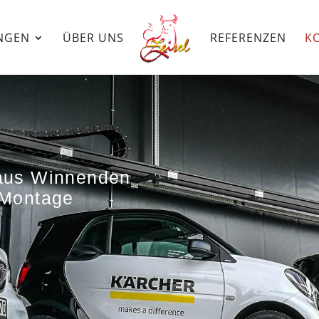
NGEN
ÜBER UNS
REFERENZEN
K
 aus Winnenden
 Montage